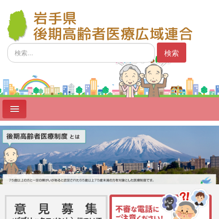
検
検索
索...
ホーム
制度
広域連合
広域連合議会
事業者向け