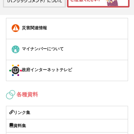
災害関連情報
マイナンバーについて
政府インターネットテレビ
各種資料
リンク集
資料集
国の機関
県の機関
関係団体（県内）
関係団体（県外）
各都道府県後期高齢者医療広域連合
県内市町村