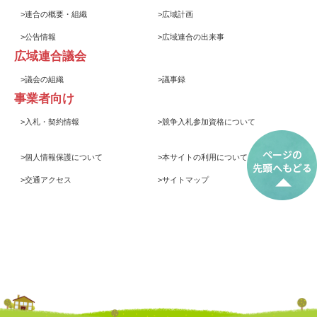
>
連合の概要・組織
>
広域計画
>
公告情報
>
広域連合の出来事
広域連合議会
>
議会の組織
>
議事録
事業者向け
>
入札・契約情報
>
競争入札参加資格について
>
個人情報保護について
>
本サイトの利用について
>
交通アクセス
>
サイトマップ
© 2017 岩手県後期高齢者医療広域連合
Iwate Prefecture Association of Medical Care Services for Older
Senior Citizens