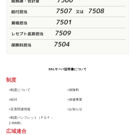
SSLサーバ証明書について
制度
>
制度について
>
保険料
>
給付
>
保健事業
>
災害関連情報
>
お知らせ
>
制度パンフレット
（ＰＤＦ：
2.46MB）
広域連合