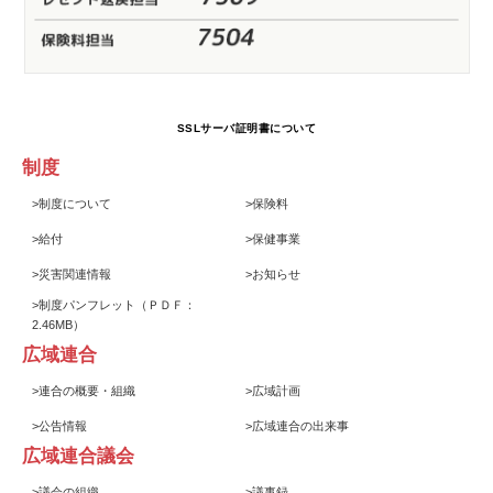
SSLサーバ証明書について
制度
>
制度について
>
保険料
>
給付
>
保健事業
>
災害関連情報
>
お知らせ
>
制度パンフレット
（ＰＤＦ：
2.46MB）
広域連合
>
連合の概要・組織
>
広域計画
>
公告情報
>
広域連合の出来事
広域連合議会
>
議会の組織
>
議事録