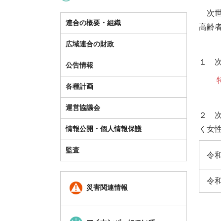
次世
連合の概要・組織
高齢
広域連合の財政
１ 
公告情報
各種計画
運営協議会
２ 
情報公開・個人情報保護
く女
監査
令
令
災害関連情報