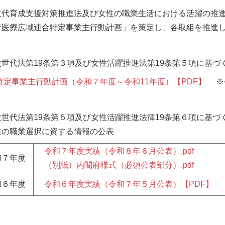
代育成支援対策推進法及び女性の職業生活における活躍の推進
者医療広域連合特定事業主行動計画」を策定し、各取組を推進
次世代法第19条第３項及び女性活躍推進法第19条第５項に基づ
特定事業主行動計画（令和７年度～令和11年度）【PDF】
※令
次世代法第19条第５項及び女性活躍推進法律19条第６項に基づ
性の職業選択に資する情報の公表
令和７年度実績（令和８年６月公表）.pdf
和７年度
（別紙）内閣府様式（必須公表部分）.pdf
和６年度
令和６年度実績（令和７年５月公表）【PDF】