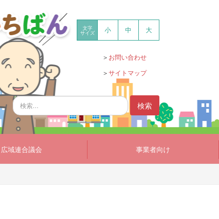
文字
小
中
大
サイズ
＞
お問い合わせ
＞
サイトマップ
検
検索
索...
広域連合議会
事業者向け