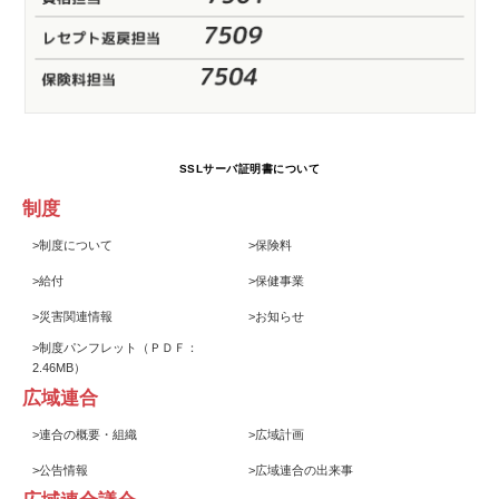
SSLサーバ証明書について
制度
>
制度について
>
保険料
>
給付
>
保健事業
>
災害関連情報
>
お知らせ
>
制度パンフレット
（ＰＤＦ：
2.46MB）
広域連合
>
連合の概要・組織
>
広域計画
>
公告情報
>
広域連合の出来事