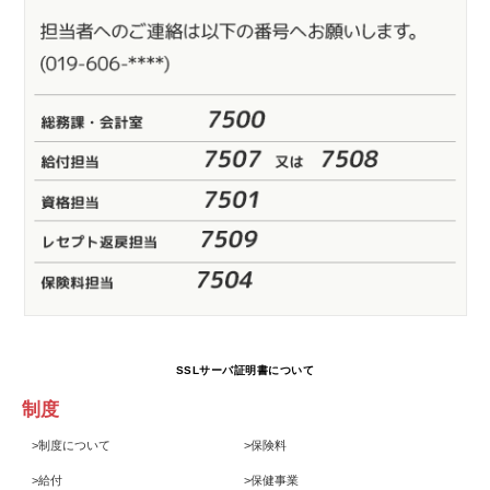
SSLサーバ証明書について
制度
>
制度について
>
保険料
>
給付
>
保健事業