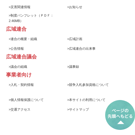
>
災害関連情報
>
お知らせ
>
制度パンフレット
（ＰＤＦ：
2.46MB）
広域連合
>
連合の概要・組織
>
広域計画
>
公告情報
>
広域連合の出来事
広域連合議会
>
議会の組織
>
議事録
事業者向け
>
入札・契約情報
>
競争入札参加資格について
>
個人情報保護について
>
本サイトの利用について
>
交通アクセス
>
サイトマップ