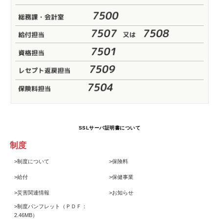
SSLサーバ証明書について
制度
>
制度について
>
保険料
>
給付
>
保健事業
>
災害関連情報
>
お知らせ
>
制度パンフレット
（ＰＤＦ：
2.46MB）