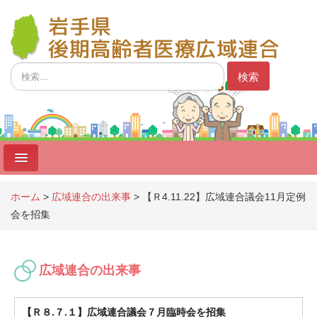
検
検索
索...
ホーム
ホーム
>
広域連合の出来事
>
【Ｒ4.11.22】広域連合議会11月定例
会を招集
制度
広域連合
広域連合の出来事
広域連合議会
事業者向け
【Ｒ８.７.１】広域連合議会７月臨時会を招集