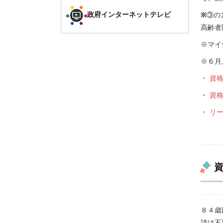
政府インターネットテレビ
※
③の
高齢者
※マイ
※６月
・
資格
・
資格
・
リー
８４歳
請は不