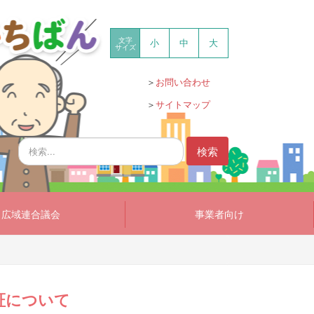
文字
小
中
大
サイズ
＞
お問い合わせ
＞
サイトマップ
検
検索
索...
広域連合議会
事業者向け
証について