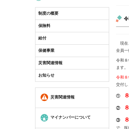
制度の概要
令
保険料
給付
現在、
保健事業
全員一
令和８
災害関連情報
ます。
お知らせ
令和８
交付し
①
災害関連情報
②
マイナンバーについて
③
で、医