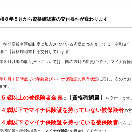
和８年８月から資格確認書の交付要件が変わります
後期高齢者医療制度に加入されている皆様につきましては、令和８年
律に【資格確認書】を交付しています。
年８月以降の取り扱いについては、国の方針の変更に伴い、マイナ保険
年８月１日時点での年齢及びマイナ保険証の保有状況
に応じ、次のとお
ます。
８５
歳以上の被保険者全員
【
資格確認書
】
に
を交付します
８４歳以下でマイナ保険証を持っていない被保険者
の方
８４歳以下でマイナ保険証を持っている被保険者
の方に
療機関等の受診の際は、
マイナ保険証を提示
してください。