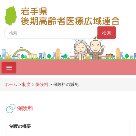
検
検索
索...
ホーム
ホーム
>
制度
>
保険料
>
保険料の減免
制度
広域連合
保険料
広域連合議会
制度の概要
事業者向け