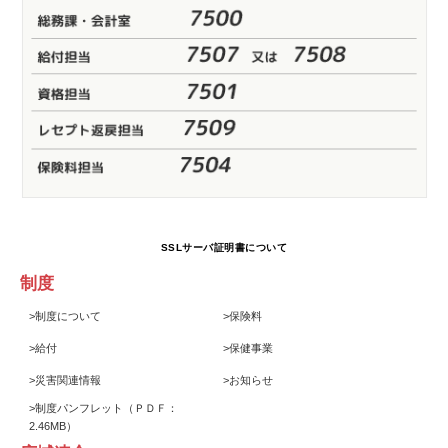
SSLサーバ証明書について
制度
>
制度について
>
保険料
>
給付
>
保健事業
>
災害関連情報
>
お知らせ
>
制度パンフレット
（ＰＤＦ：
2.46MB）