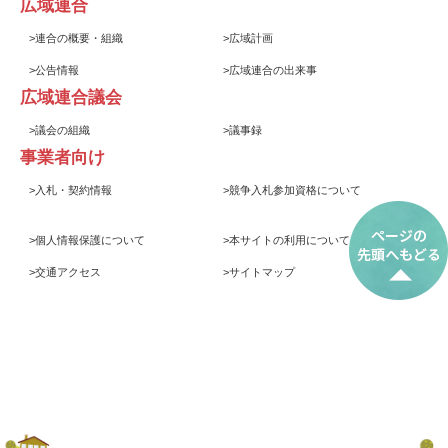
広域連合
>
連合の概要・組織
>
広域計画
>
公告情報
>
広域連合の出来事
広域連合議会
>
議会の組織
>
議事録
事業者向け
>
入札・契約情報
>
競争入札参加資格について
>
個人情報保護について
>
本サイトの利用について
>
交通アクセス
>
サイトマップ
© 2017 岩手県後期高齢者医療広域連合
Iwate Prefecture Association of Medical Care Services for Older
Senior Citizens