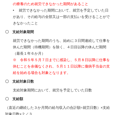
の療養のため就労できなかった期間があること
• 就労できなかった期間において、就労を予定していた日
があり、その給与の全部又は一部の支払いを受けることがで
きなかったこと
〇 支給対象期間
就労できなかった期間のうち、始めに３日間連続して仕事を
休んだ期間（待機期間）を除く、４日目以降の休んだ期間
（最長１年６か月）
※ 令和５年５月７日までに感染し、５月８日以降に仕事を
休むことを余儀なくされ、５月１１日以降に傷病手当金の支
給を始める場合も対象となります。
〇 支給対象日数
支給対象期間において、就労を予定していた日数
〇 支給額
（直近の継続した３か月間の給与収入の合計額÷就労日数）×支給
対象日数×２／３