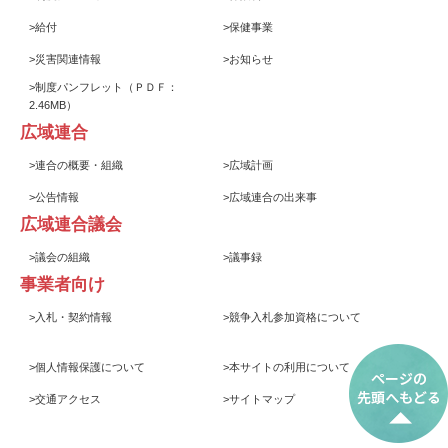
>
給付
>
保健事業
>
災害関連情報
>
お知らせ
>
制度パンフレット
（ＰＤＦ：
2.46MB）
広域連合
>
連合の概要・組織
>
広域計画
>
公告情報
>
広域連合の出来事
広域連合議会
>
議会の組織
>
議事録
事業者向け
>
入札・契約情報
>
競争入札参加資格について
>
個人情報保護について
>
本サイトの利用について
>
交通アクセス
>
サイトマップ