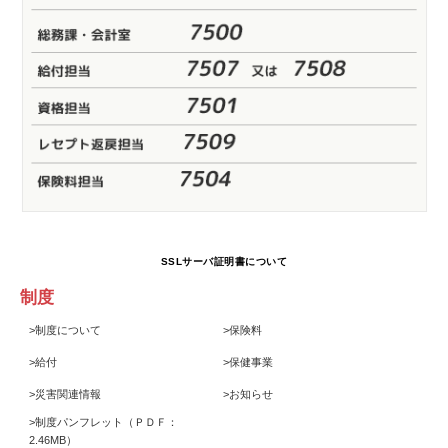
SSLサーバ証明書について
制度
>
制度について
>
保険料
>
給付
>
保健事業
>
災害関連情報
>
お知らせ
>
制度パンフレット
（ＰＤＦ：
2.46MB）