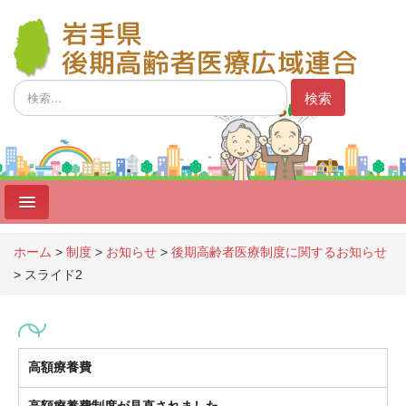
検
検索
索...
ホーム
ホーム
>
制度
>
お知らせ
>
後期高齢者医療制度に関するお知らせ
>
スライド2
制度
広域連合
広域連合議会
高額療養費
事業者向け