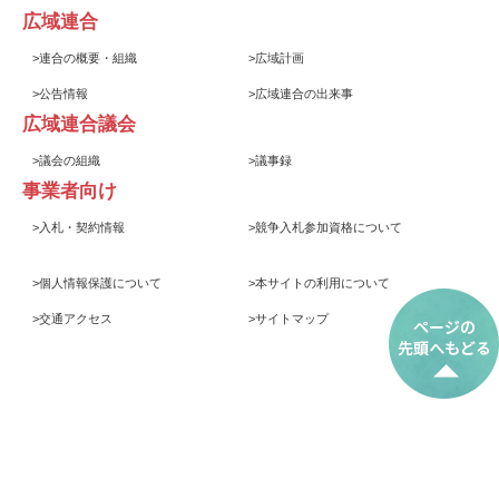
広域連合
>
連合の概要・組織
>
広域計画
>
公告情報
>
広域連合の出来事
広域連合議会
>
議会の組織
>
議事録
事業者向け
>
入札・契約情報
>
競争入札参加資格について
>
個人情報保護について
>
本サイトの利用について
>
交通アクセス
>
サイトマップ
© 2017 岩手県後期高齢者医療広域連合
Iwate Prefecture Association of Medical Care Services for Older
Senior Citizens