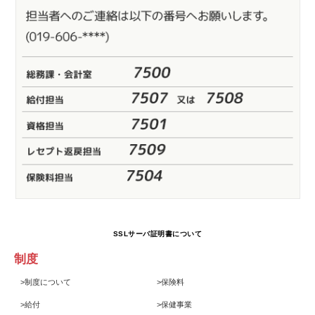
SSLサーバ証明書について
制度
>
制度について
>
保険料
>
給付
>
保健事業