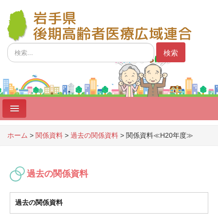
検
検索
索...
ホーム
ホーム
>
関係資料
>
過去の関係資料
>
関係資料≪H20年度≫
制度
広域連合
過去の関係資料
広域連合議会
過去の関係資料
事業者向け