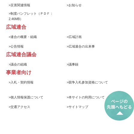
>
災害関連情報
>
お知らせ
>
制度パンフレット
（ＰＤＦ：
2.46MB）
広域連合
>
連合の概要・組織
>
広域計画
>
公告情報
>
広域連合の出来事
広域連合議会
>
議会の組織
>
議事録
事業者向け
>
入札・契約情報
>
競争入札参加資格について
>
個人情報保護について
>
本サイトの利用について
>
交通アクセス
>
サイトマップ