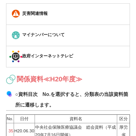
災害関連情報
マイナンバーについて
政府インターネットテレビ
関係資料≪H20年度≫
○資料目次 No.を選択すると、分類表の当該資料箇
所に遷移します。
No.
日付
資料名
区分
中央社会保険医療協議会 総会資料（平成
厚労
35
H20.06.30
20年7月16日開催）
省